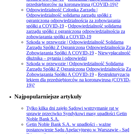
przedsiębiorców na koronawirusa (COVID-19)?
Odpowiedzialność Członka Zarządu |
Odpowiedzialność solidarna zarządu spółki z
ograniczoną odpowiedzialnością za zobowiązania
spółki a COVID-19
-
Odpowiedzialność solidarna
zarządu spółki z ograniczoną odpowiedzialnością za
zobowiązania spółki a COVID-19
Szkoda w przewozie | Odpowiedzialność Solidarna
Zarządu Spółki Z Ograniczoną Odpowiedzialnością Za
Zobowiązania Spółki A COVID-19
-
Niewypłacalność
dłużnika – pytania i odpowiedzi
Szkoda w przewozie | Odpowiedzialność Solidarna
Zarządu Spółki Z Ograniczoną Odpowiedzialnością Za
Zobowiązania Spółki A COVID-19
-
Restrukturyzacja
lekiem dla przedsiębiorców na koronawirusa (COVID-
19)?
Najpopularniejsze artykuły
Tylko kilka dni zajęło Sądowi wstrzymanie rat w
sprawie przeciwko Syndykowi masy upadłości Getin
Noble Bank S.A.
Getin Noble Bank S.A. w upadłości - ważne
postanowienie Sądu Apelacyjnego w Warszawie - Sąd