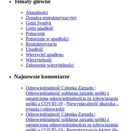
Tematy główne
Aktualności
Doradca restrukturyzacyjny
Getin Syndyk
Getin upadłość
Potrącenie
Potrącenie w upadłości
Restrukturyzacja
Upadłość
Wierzyciel upadłego
Wierzytelność
Zgłoszenie wierzytelności
Najnowsze komentarze
Odpowiedzialność Członka Zarządu |
Odpowiedzialność solidarna zarządu spółki z
ograniczoną odpowiedzialnością za zobowiązania
spółki a COVID-19
-
Niewypłacalność dłużnika –
pytania i odpowiedzi
Odpowiedzialność Członka Zarządu |
Odpowiedzialność solidarna zarządu spółki z
ograniczoną odpowiedzialnością za zobowiązania
spółki a COVID-19
-
Restrukturyzacja lekiem dla