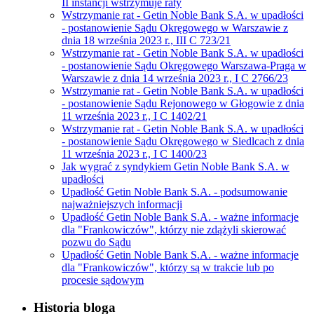
II instancji wstrzymuje raty
Wstrzymanie rat - Getin Noble Bank S.A. w upadłości
- postanowienie Sądu Okręgowego w Warszawie z
dnia 18 września 2023 r., III C 723/21
Wstrzymanie rat - Getin Noble Bank S.A. w upadłości
- postanowienie Sądu Okręgowego Warszawa-Praga w
Warszawie z dnia 14 września 2023 r., I C 2766/23
Wstrzymanie rat - Getin Noble Bank S.A. w upadłości
- postanowienie Sądu Rejonowego w Głogowie z dnia
11 września 2023 r., I C 1402/21
Wstrzymanie rat - Getin Noble Bank S.A. w upadłości
- postanowienie Sądu Okręgowego w Siedlcach z dnia
11 września 2023 r., I C 1400/23
Jak wygrać z syndykiem Getin Noble Bank S.A. w
upadłości
Upadłość Getin Noble Bank S.A. - podsumowanie
najważniejszych informacji
Upadłość Getin Noble Bank S.A. - ważne informacje
dla "Frankowiczów", którzy nie zdążyli skierować
pozwu do Sądu
Upadłość Getin Noble Bank S.A. - ważne informacje
dla "Frankowiczów", którzy są w trakcie lub po
procesie sądowym
Historia bloga