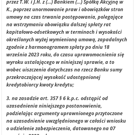
przez T.W. i J.H. z (…) Bankiem (…) Spółką Akcyjną w
K., poprzez unormowanie praw i obowiązków stron
umowy na czas trwania postępowania, polegające
na wstrzymaniu obowiązku dalszej spłaty rat
kapitałowo-odsetkowych w terminach i wysokości
określonych wyżej wymienioną umową, zapadalnych
zgodnie z harmonogramem spłaty po dniu 18
września 2023 roku, do czasu uprawomocnienia się
wyroku ustalającego w niniejszej sprawie, a to
wobec uiszczenia dotychczas na rzecz Banku sumy
przekraczającej wysokość udostępnionej
kredytobiorcy kwoty kredytu;
3. na zasadzie art. 357 § 6 k.p.c. odstąpić od
uzasadnienia niniejszego postanowienia,
podzielając argumenty uprawnionego przytoczone
na uzasadnienie uwzględnionego w całości wniosku
o udzielenie zabezpieczenia, datowanego na 07