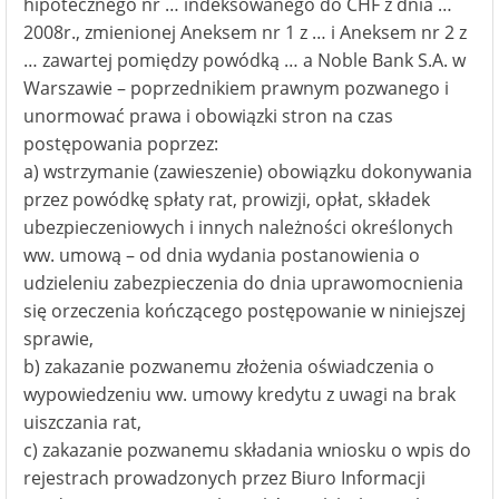
hipotecznego nr … indeksowanego do CHF z dnia …
2008r., zmienionej Aneksem nr 1 z … i Aneksem nr 2 z
… zawartej pomiędzy powódką … a Noble Bank S.A. w
Warszawie – poprzednikiem prawnym pozwanego i
unormować prawa i obowiązki stron na czas
postępowania poprzez:
a) wstrzymanie (zawieszenie) obowiązku dokonywania
przez powódkę spłaty rat, prowizji, opłat, składek
ubezpieczeniowych i innych należności określonych
ww. umową – od dnia wydania postanowienia o
udzieleniu zabezpieczenia do dnia uprawomocnienia
się orzeczenia kończącego postępowanie w niniejszej
sprawie,
b) zakazanie pozwanemu złożenia oświadczenia o
wypowiedzeniu ww. umowy kredytu z uwagi na brak
uiszczania rat,
c) zakazanie pozwanemu składania wniosku o wpis do
rejestrach prowadzonych przez Biuro Informacji